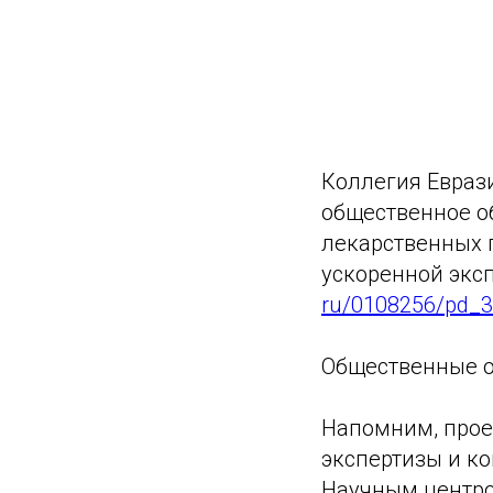
Коллегия Евраз
общественное о
лекарственных 
ускоренной эксп
ru/0108256/pd_
Общественные об
Напомним, прое
экспертизы и к
Научным центро