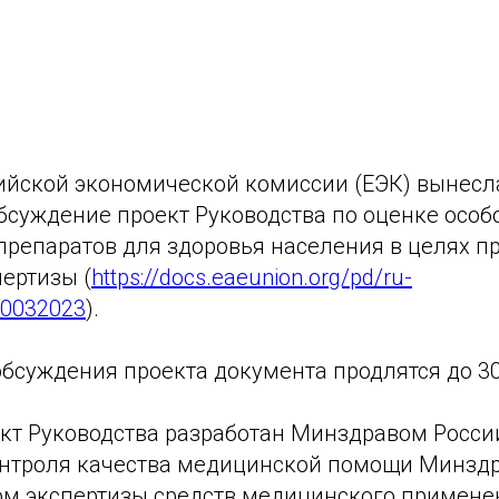
ийской экономической комиссии (ЕЭК) вынесл
бсуждение проект Руководства по оценке особ
препаратов для здоровья населения в целях п
ертизы (
https://docs.eaeunion.org/pd/ru-
30032023
).
суждения проекта документа продлятся до 30 
кт Руководства разработан Минздравом Росси
онтроля качества медицинской помощи Минздр
м экспертизы средств медицинского примен