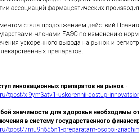
стии ассоциаций фармацевтических производи
ументом стала продолжением действий Правит
сударствами-членами ЕАЭС по изменению нор
ечения ускоренного вывода на рынок и регист
лекарственных препаратов.
туп инновационных препаратов на рынок
-
.ru/tpost/xi9ym3atv1-uskorennii-dostup-innovatsio
обой значимости для здоровья необходимы о
лючения в систему государственного финансир
.ru/tpost/7mu9n655n1-preparatam-osoboi-znachim