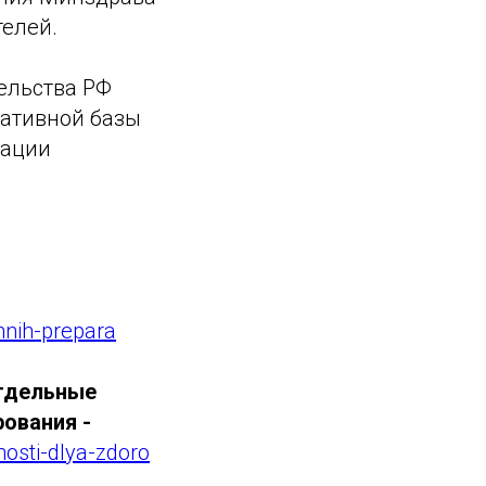
телей.
ельства РФ
мативной базы
рации
nnih-prepara
тдельные
ования -
osti-dlya-zdoro