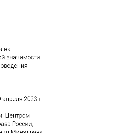
а на
ой значимости
роведения
апреля 2023 г.
и, Центром
ава России,
ения Минздрава