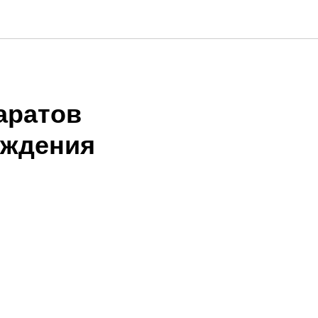
аратов
уждения