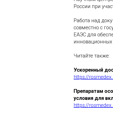
России при уча
Работа над док
совместно с го
ЕАЭС для обесп
инновационных 
Читайте также:
Ускоренный дос
https://rosmedex
Препаратам ос
условия для вк
https://rosmedex