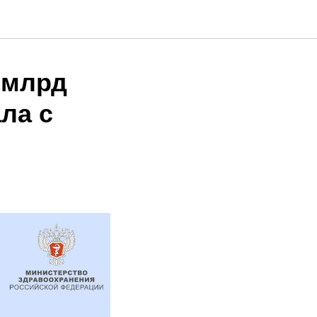
 млрд
ла с