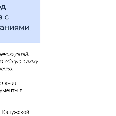
ению детей,
 на общую сумму
ченко.
аключил
кументы в
и Калужской