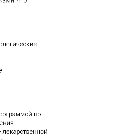
ками, что
иологические
е
программой по
шения
 лекарственной