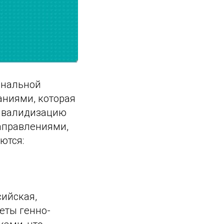
ональной
ниями, которая
инвалидизацию
аправлениями,
ются:
сийская,
еты генно-