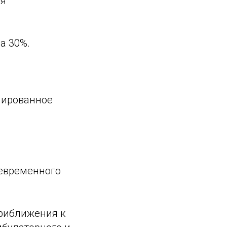
ля
а 30%.
нированное
оевременного
риближения к