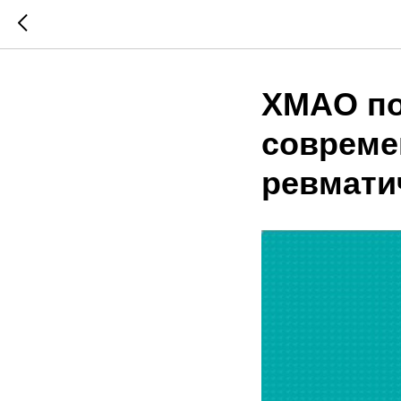
ХМАО по
совреме
ревмати