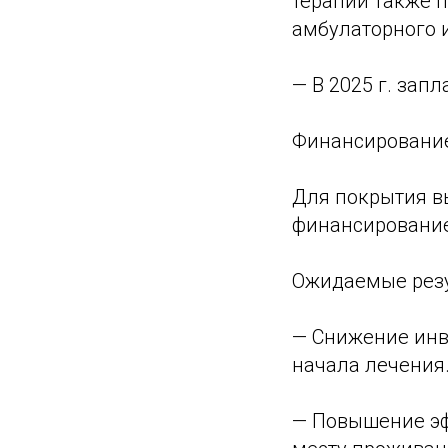
терапии также 
амбулаторного и
— В 2025 г. зап
Финансирование
Для покрытия в
финансирование
Ожидаемые резу
— Снижение инв
начала лечения
— Повышение эф