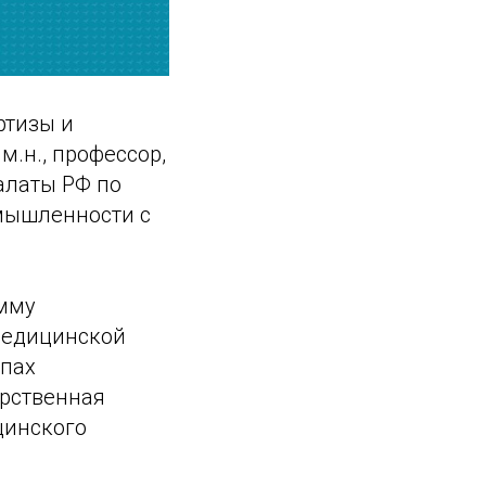
ртизы и
.н., профессор,
алаты РФ по
мышленности с
амму
медицинской
ипах
рственная
цинского