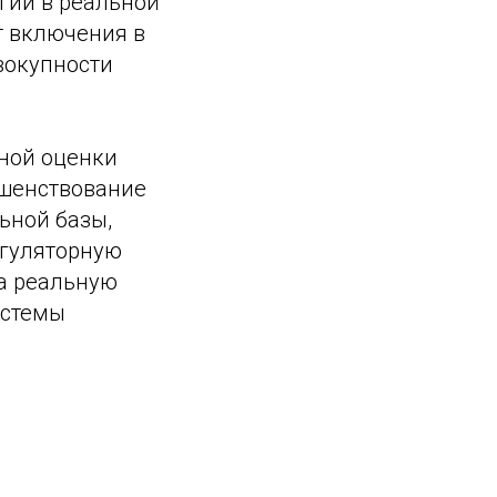
гии в реальной
т включения в
вокупности
вной оценки
ршенствование
ьной базы,
егуляторную
на реальную
истемы