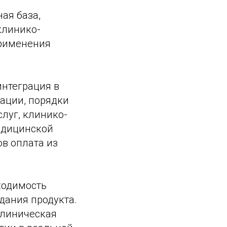
ая база,
клинико-
применения
интеграция в
ации, порядки
луг, клинико-
едицинской
в оплата из
ходимость
дания продукта.
клиническая