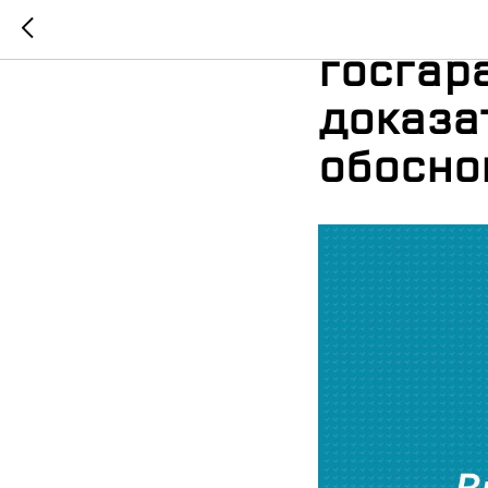
Включе
госгар
доказа
обосно