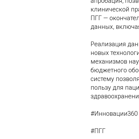
апробация, поз
клинической пр
ПГГ — окончате
данных, включа
Реализация дан
новых технолог
механизмов нау
бюджетного обо
систему позвол
пользу для пац
здравоохранени
#Инновации360
#ПГГ