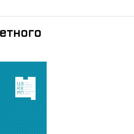
грамму
етного