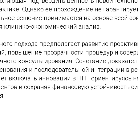
воляющая подтвердить ценность новой техноло
актике. Однако еe прохождение не гарантируе
льное решение принимается на основе всей со
я клинико-экономический анализ.
ного подхода предполагает развитие проакти
ий, повышение прозрачности процедур и сове
чного консультирования. Сочетание доказател
снования и последовательной интеграции в р
яет включать инновации в ПГГ, ориентируясь 
иентов и сохраняя финансовую устойчивость с
я.