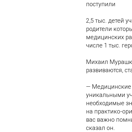
поступили
2,5 тыс. детей 
родители которы
медицинских раб
числе 1 тыс. гер
Михаил Мурашко
развиваются, с
— Медицинские 
уникальными уч
необходимые зн
на практико-ор
вас важно помни
сказал он.