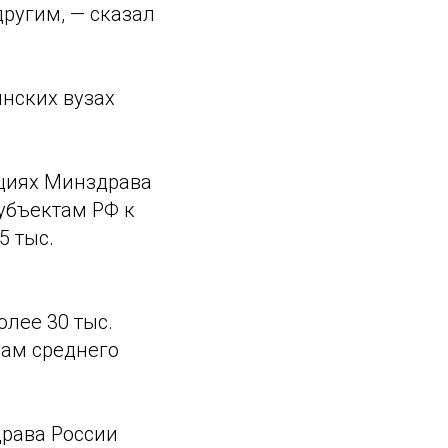
другим, — сказал
инских вузах
ациях Минздрава
убъектам РФ к
5 тыс.
олее 30 тыс.
мам среднего
драва России