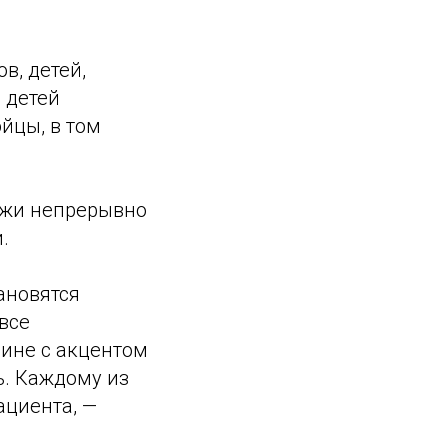
в, детей,
 детей
йцы, в том
джи непрерывно
.
ановятся
все
ине с акцентом
ь. Каждому из
ациента, —