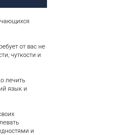
учающихся
ребует от вас не
ти, чуткости и
ко лечить
ий язык и
своих
олевать
удностями и