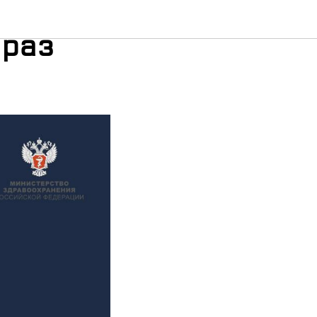
— это
браз