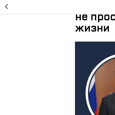
Михаил
не про
жизни