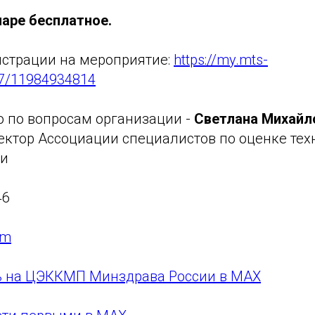
наре бесплатное.
истрации на мероприятие:
https://my.mts-
37/11984934814
о по вопросам организации -
Светлана Михайл
ректор Ассоциации специалистов по оценке тех
ии
46
om
ь на ЦЭККМП Минздрава России в MAX