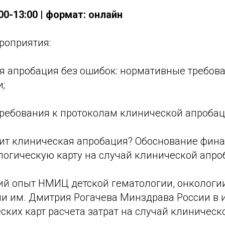
:00-13:00 | формат: онлайн
роприятия:
я апробация без ошибок: нормативные требова
;
ебования к протоколам клинической апробаци
оит клиническая апробация? Обоснование фина
логическую карту на случай клинической апро
ий опыт НМИЦ детской гематологии, онкологи
и им. Дмитрия Рогачева Минздрава России в 
ских карт расчета затрат на случай клиничес