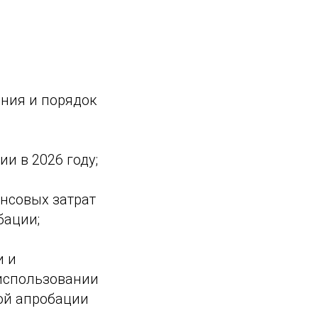
ния и порядок
и в 2026 году;
нсовых затрат
бации;
и и
использовании
кой апробации