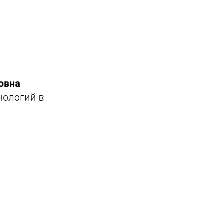
овна
нологий в