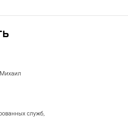
ть
 Михаил
рованных служб,