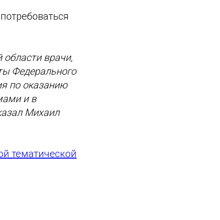
 потребоваться
 области врачи,
сты Федерального
ия по оказанию
мами и в
казал Михаил
той тематической