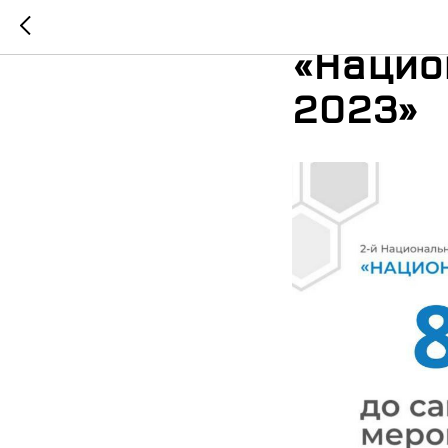
8 дней
«Нацио
2023»