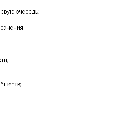
ервую очередь;
хранения.
ти,
бществ;