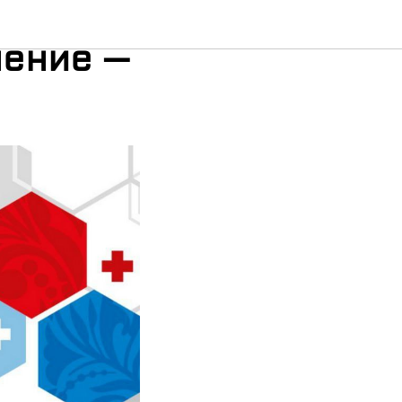
а
нение —