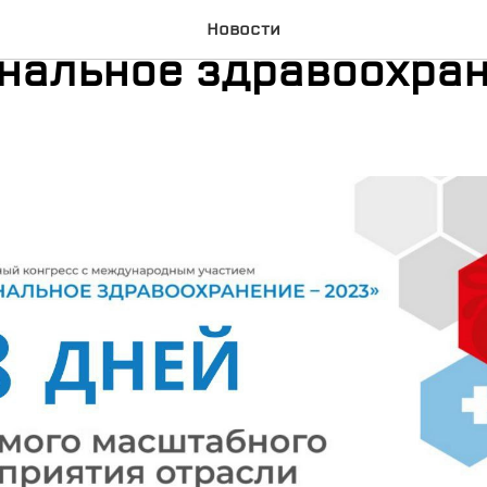
 осталось до конгресс
Новости
нальное здравоохра