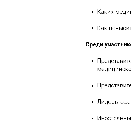
Каких медиц
Как повыси
Среди участник
Представит
медицинског
Представит
Лидеры сфе
Иностранны