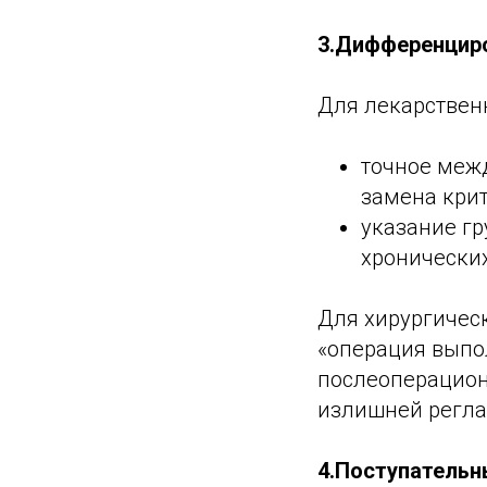
3.Дифференцир
Для лекарствен
точное межд
замена крит
указание гр
хронических
Для хирургичес
«операция выпол
послеоперацион
излишней регла
4.Поступательн