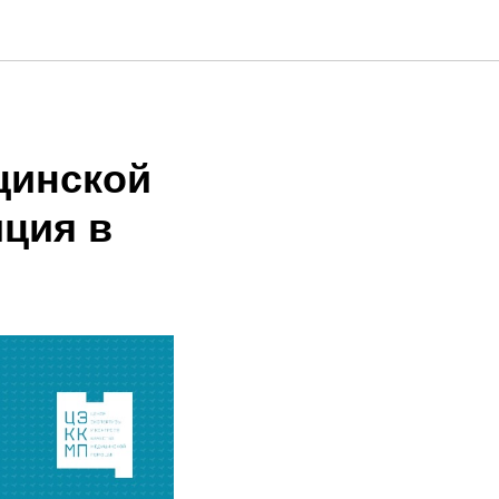
цинской
иция в