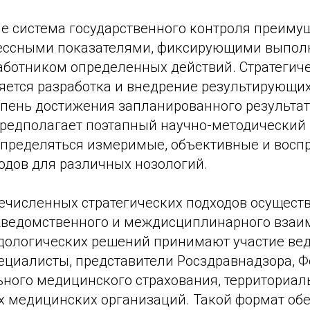
пе система государственного контроля преиму
цессными показателями, фиксирующими выпол
ботником определенных действий. Стратегич
яется разработка и внедрение результирующих
пень достижения запланированного результат
предполагает поэтапный научно-методический п
 определяться измеримые, объективные и вос
одов для различных нозологий.
ечисленных стратегических подходов осуществ
едомственного и междисциплинарного взаим
дологических решений принимают участие ве
ециалисты, представители Росздравнадзора, 
ьного медицинского страхования, территориа
х медицинских организаций. Такой формат об