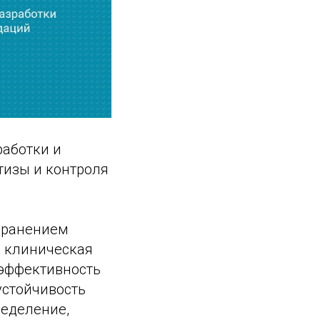
работки и
тизы и контроля
хранением
к клиническая
 эффективность
устойчивость
ределение,