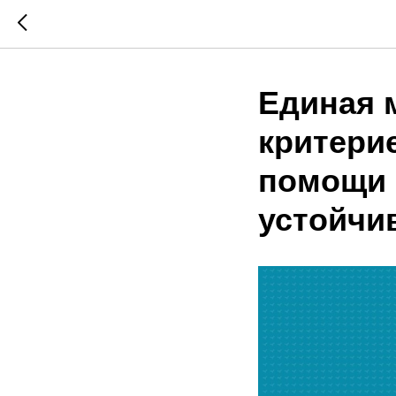
Единая 
критери
помощи 
устойчи