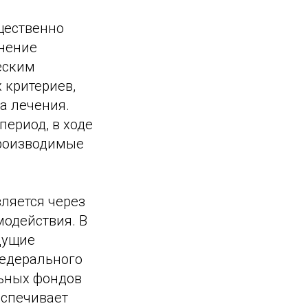
щественно
нение
еским
 критериев,
а лечения.
ериод, в ходе
производимые
ляется через
одействия. В
дущие
Федерального
льных фондов
еспечивает