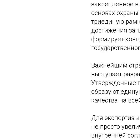
закрепленное в 
основах охраны
триединую рамк
достижения зап
формирует конц
государственног
Важнейшим стра
выступает разр
Утвержденные пр
образуют едину
качества на все
Для экспертизы 
не просто увели
внутренней сог