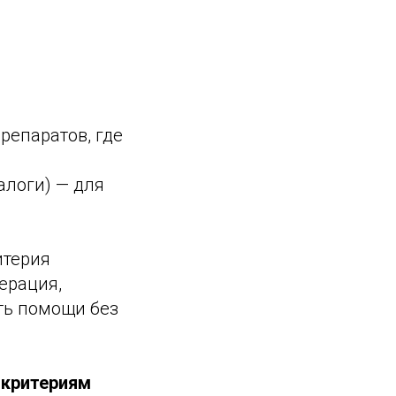
репаратов, где
алоги) — для
итерия
ерация,
ть помощи без
 критериям