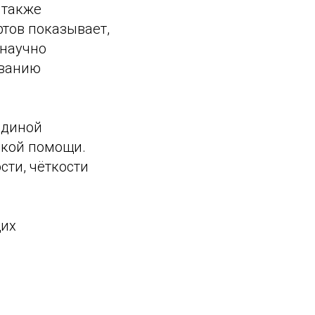
 также
тов показывает,
 научно
ованию
единой
ской помощи.
сти, чёткости
щих