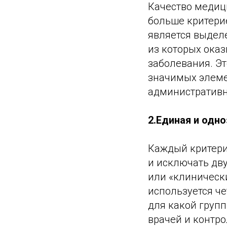
Качество медиц
больше критерие
является выдел
из которых ока
заболевания. Эт
значимых элеме
административн
2.Единая и одн
Каждый критерий
и исключать дв
или «клиническ
используется че
для какой груп
врачей и контр