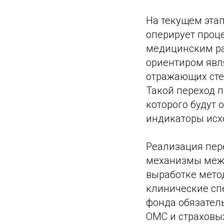
На текущем эта
оперирует про
медицинским ра
ориентиром явл
отражающих сте
Такой переход 
которого будут
индикаторы исх
Реализация пер
механизмы межв
выработке мето
клинические сп
фонда обязател
ОМС и страховы