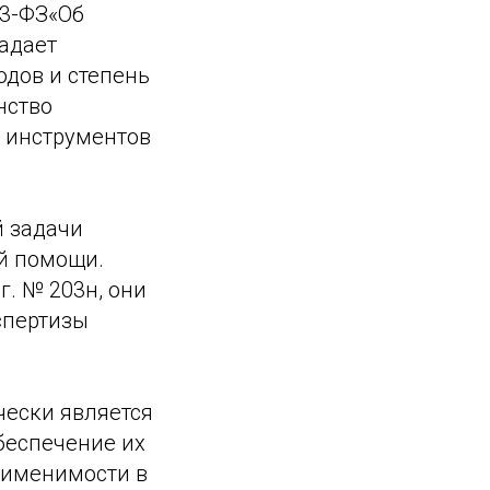
23-ФЗ«Об
адает
одов и степень
нство
 инструментов
 задачи
й помощи.
. № 203н, они
спертизы
чески является
беспечение их
рименимости в