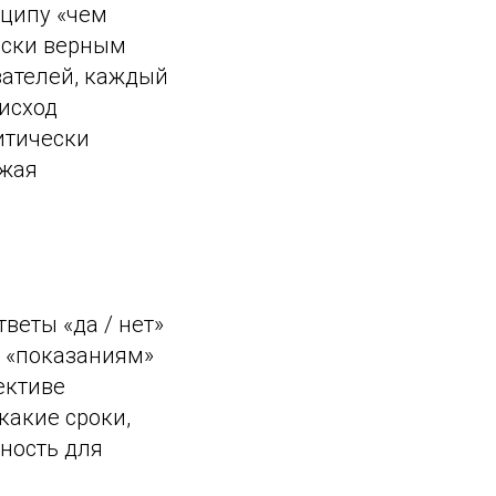
ципу «чем
чески верным
зателей, каждый
исход
итически
ижая
веты «да / нет»
 «показаниям»
ективе
какие сроки,
ность для