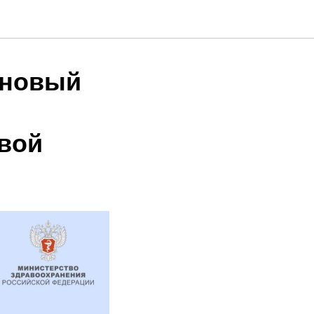
 новый
вой