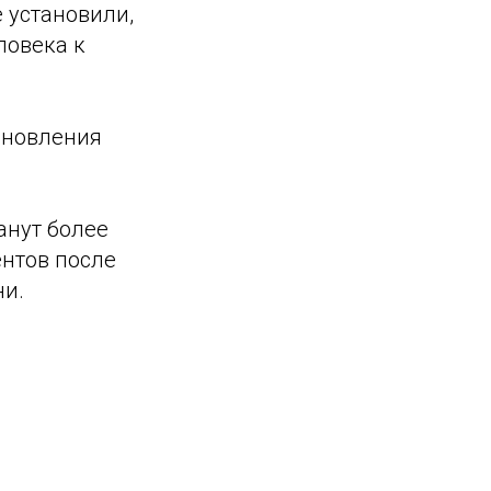
 установили,
ловека к
ановления
анут более
ентов после
ни.