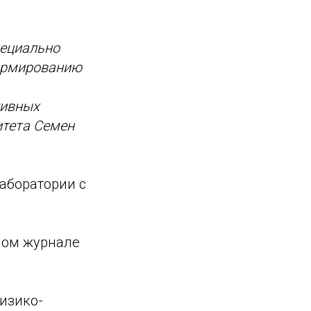
пециально
формированию
тивных
итета Семен
аборатории с
ном журнале
Физико-