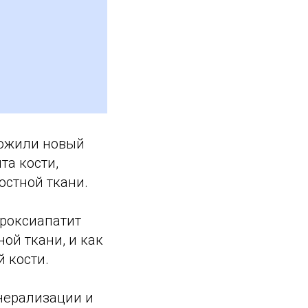
ложили новый
а кости,
остной ткани.
дроксиапатит
ой ткани, и как
 кости.
инерализации и