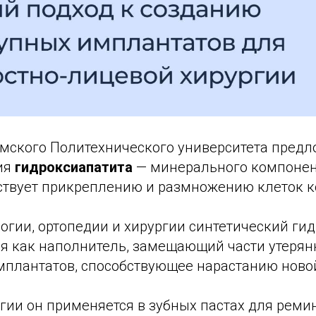
мского Политехнического университета пред
ия
гидроксиапатита
— минерального компонент
ствует прикреплению и размножению клеток к
огии, ортопедии и хирургии синтетический ги
я как наполнитель, замещающий части утерянн
мплантатов, способствующее нарастанию новой
гии он применяется в зубных пастах для рем