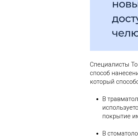
Специалисты То
способ нанесен
который способ
В травматол
используетс
покрытие и
В стоматоло