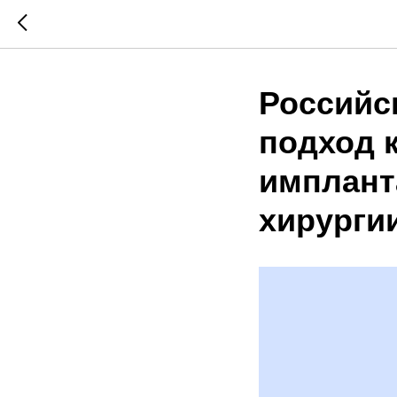
Российс
подход 
имплант
хирурги